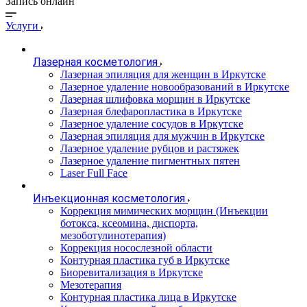
Запись онлайн
Услуги
Лазерная косметология
Лазерная эпиляция для женщин в Иркутске
Лазерное удаление новообразований в Иркутске
Лазерная шлифовка морщин в Иркутске
Лазерная блефаропластика в Иркутске
Лазерное удаление сосудов в Иркутске
Лазерная эпиляция для мужчин в Иркутске
Лазерное удаление рубцов и растяжек
Лазерное удаление пигментных пятен
​​Laser Full Face
Инъекционная косметология
Коррекция мимических морщин (Инъекции
ботокса, ксеомина, диспорта,
мезоботулинотерапия)
Коррекция носослезной области
Контурная пластика губ в Иркутске
Биоревитализация в Иркутске
Мезотерапия
Контурная пластика лица в Иркутске