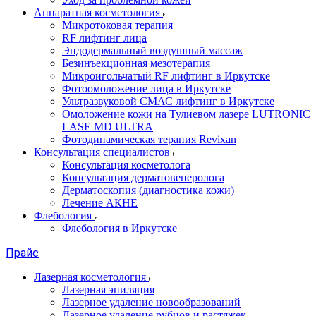
Аппаратная косметология
Микротоковая терапия
RF лифтинг лица
Эндодермальный воздушный массаж
Безинъекционная мезотерапия
Микроигольчатый RF лифтинг в Иркутске
Фотоомоложение лица в Иркутске
Ультразвуковой СМАС лифтинг в Иркутске
Омоложение кожи на Тулиевом лазере LUTRONIC
LASE MD ULTRA
Фотодинамическая терапия Revixan
Консультация специалистов
Консультация косметолога
Консультация дерматовенеролога
Дерматоскопия (диагностика кожи)
Лечение АКНЕ
Флебология
Флебология в Иркутске
Прайс
Лазерная косметология
Лазерная эпиляция
Лазерное удаление новообразований
Лазерное удаление рубцов и растяжек