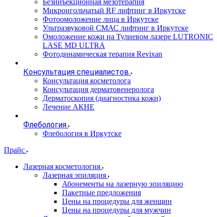
Безинъекционная мезотерапия
Микроигольчатый RF лифтинг в Иркутске
Фотоомоложение лица в Иркутске
Ультразвуковой СМАС лифтинг в Иркутске
Омоложение кожи на Тулиевом лазере LUTRONIC
LASE MD ULTRA
Фотодинамическая терапия Revixan
Консультация специалистов
Консультация косметолога
Консультация дерматовенеролога
Дерматоскопия (диагностика кожи)
Лечение АКНЕ
Флебология
Флебология в Иркутске
Прайс
Лазерная косметология
Лазерная эпиляция
Абонементы на лазерную эпиляцию
Пакетные предложения
Цены на процедуры для женщин
Цены на процедуры для мужчин