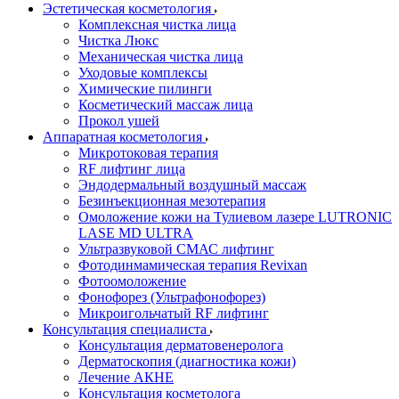
Эстетическая косметология
Комплексная чистка лица
Чистка Люкс
Механическая чистка лица
Уходовые комплексы
Химические пилинги
Косметический массаж лица
Прокол ушей
Аппаратная косметология
Микротоковая терапия
RF лифтинг лица
Эндодермальный воздушный массаж
Безинъекционная мезотерапия
Омоложение кожи на Тулиевом лазере LUTRONIC
LASE MD ULTRA
Ультразвуковой СМАС лифтинг
Фотодинмамическая терапия Revixan
Фотоомоложение
Фонофорез (Ультрафонофорез)
Микроигольчатый RF лифтинг
Консультация специалиста
Консультация дерматовенеролога
Дерматоскопия (диагностика кожи)
Лечение АКНЕ
Консультация косметолога