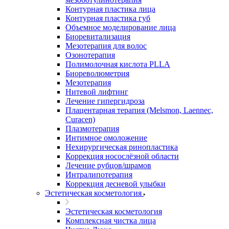
Контурная пластика лица
Контурная пластика губ
Объемное моделирование лица
Биоревитализация
Мезотерапия для волос
Озонотерапия
Полимолочная кислота PLLA
Биореволюметрия
Мезотерапия
Нитевой лифтинг
Лечение гипергидроза
Плацентарная терапия (Melsmon, Laennec,
Curacen)
Плазмотерапия
Интимное омоложение
Нехирургическая ринопластика
Коррекция носослёзной области
Лечение рубцов/шрамов
Интралипотерапия
Коррекция десневой улыбки
Эстетическая косметология
Эстетическая косметология
Комплексная чистка лица