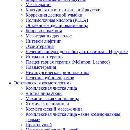
Мезотерапия
Контурная пластика лица в Иркутске
Коррекция десневой улыбки
Полимолочная кислота (PLLA)
Объемное моделирование лица
Биореволюметрия
Мезотерапия для волос
Нитевой лифтинг
Озонотерапия
Лечение гипергидроза ботулотоксином в Иркутске
Интралипотерапия
Плацентарная терапия (Melsmon, Laennec)
Плазмотерапия
Нехирургическая ринопластика
Лечение рубцов/шрамов
Эстетическая косметология
Комплексная чистка лица
Чистка лица Люкс
Механическая чистка лица
Химические пилинги
Косметический массаж лица
Комплексная чистка лица «акне комедональная
форма»
Прокол ушей
Уход за проблемной кожей