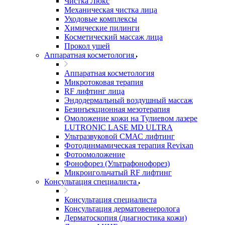
Чистка Люкс
Механическая чистка лица
Уходовые комплексы
Химические пилинги
Косметический массаж лица
Прокол ушей
Аппаратная косметология
Аппаратная косметология
Микротоковая терапия
RF лифтинг лица
Эндодермальный воздушный массаж
Безинъекционная мезотерапия
Омоложение кожи на Тулиевом лазере
LUTRONIC LASE MD ULTRA
Ультразвуковой СМАС лифтинг
Фотодинмамическая терапия Revixan
Фотоомоложение
Фонофорез (Ультрафонофорез)
Микроигольчатый RF лифтинг
Консультация специалиста
Консультация специалиста
Консультация дерматовенеролога
Дерматоскопия (диагностика кожи)