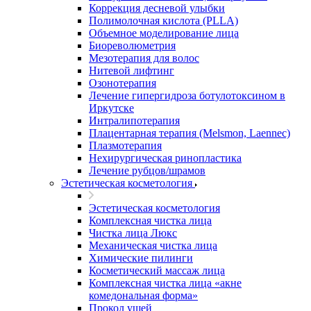
Коррекция десневой улыбки
Полимолочная кислота (PLLA)
Объемное моделирование лица
Биореволюметрия
Мезотерапия для волос
Нитевой лифтинг
Озонотерапия
Лечение гипергидроза ботулотоксином в
Иркутске
Интралипотерапия
Плацентарная терапия (Melsmon, Laennec)
Плазмотерапия
Нехирургическая ринопластика
Лечение рубцов/шрамов
Эстетическая косметология
Эстетическая косметология
Комплексная чистка лица
Чистка лица Люкс
Механическая чистка лица
Химические пилинги
Косметический массаж лица
Комплексная чистка лица «акне
комедональная форма»
Прокол ушей