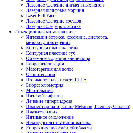
Лазерное удаление пигментных пятен
Лазерная шлифовка морщин
Laser Full Face
Лазерное удаление сосудов
Лазерная блефаропластика
Инъекционная косметология
Инъекции ботокса, ксеомина, диспорта,
мезоботулинотерапия
Контурная пластика лица
Контурная пластика губ
Объемное моделирование лица
Биоревитализация
Мезотерапия для волос
Озонотерапия
Полимолочная кислота PLLA
Биореволюметрия
Мезотерапия
Нитевой лифтинг
Лечение гипергидроза
Плацентарная терапия (Melsmon, Laennec, Curacen)
Плазмотерапия
Интимное омоложение
Нехирургическая ринопластика
Коррекция носослёзной области