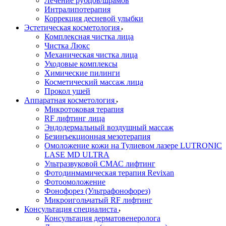
Лечение рубцов/шрамов
Интралипотерапия
Коррекция десневой улыбки
Эстетическая косметология
Комплексная чистка лица
Чистка Люкс
Механическая чистка лица
Уходовые комплексы
Химические пилинги
Косметический массаж лица
Прокол ушей
Аппаратная косметология
Микротоковая терапия
RF лифтинг лица
Эндодермальный воздушный массаж
Безинъекционная мезотерапия
Омоложение кожи на Тулиевом лазере LUTRONIC
LASE MD ULTRA
Ультразвуковой СМАС лифтинг
Фотодинмамическая терапия Revixan
Фотоомоложение
Фонофорез (Ультрафонофорез)
Микроигольчатый RF лифтинг
Консультация специалиста
Консультация дерматовенеролога