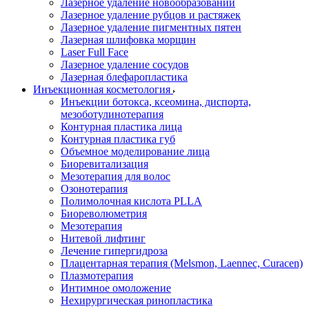
Лазерное удаление новообразований
Лазерное удаление рубцов и растяжек
Лазерное удаление пигментных пятен
Лазерная шлифовка морщин
Laser Full Face
Лазерное удаление сосудов
Лазерная блефаропластика
Инъекционная косметология
Инъекции ботокса, ксеомина, диспорта,
мезоботулинотерапия
Контурная пластика лица
Контурная пластика губ
Объемное моделирование лица
Биоревитализация
Мезотерапия для волос
Озонотерапия
Полимолочная кислота PLLA
Биореволюметрия
Мезотерапия
Нитевой лифтинг
Лечение гипергидроза
Плацентарная терапия (Melsmon, Laennec, Curacen)
Плазмотерапия
Интимное омоложение
Нехирургическая ринопластика