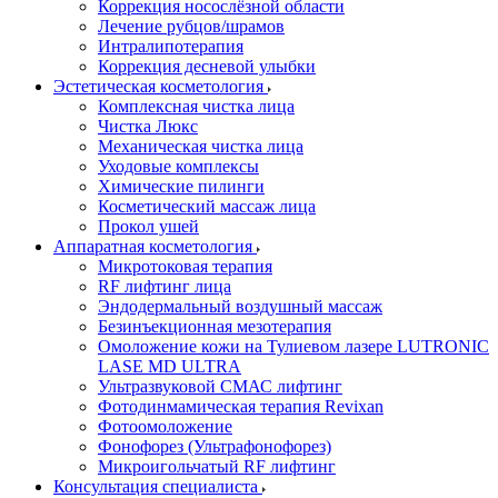
Коррекция носослёзной области
Лечение рубцов/шрамов
Интралипотерапия
Коррекция десневой улыбки
Эстетическая косметология
Комплексная чистка лица
Чистка Люкс
Механическая чистка лица
Уходовые комплексы
Химические пилинги
Косметический массаж лица
Прокол ушей
Аппаратная косметология
Микротоковая терапия
RF лифтинг лица
Эндодермальный воздушный массаж
Безинъекционная мезотерапия
Омоложение кожи на Тулиевом лазере LUTRONIC
LASE MD ULTRA
Ультразвуковой СМАС лифтинг
Фотодинмамическая терапия Revixan
Фотоомоложение
Фонофорез (Ультрафонофорез)
Микроигольчатый RF лифтинг
Консультация специалиста