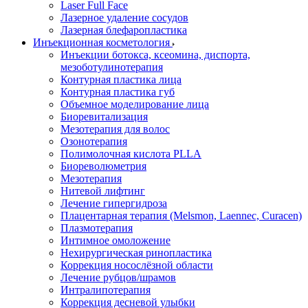
Laser Full Face
Лазерное удаление сосудов
Лазерная блефаропластика
Инъекционная косметология
Инъекции ботокса, ксеомина, диспорта,
мезоботулинотерапия
Контурная пластика лица
Контурная пластика губ
Объемное моделирование лица
Биоревитализация
Мезотерапия для волос
Озонотерапия
Полимолочная кислота PLLA
Биореволюметрия
Мезотерапия
Нитевой лифтинг
Лечение гипергидроза
Плацентарная терапия (Melsmon, Laennec, Curacen)
Плазмотерапия
Интимное омоложение
Нехирургическая ринопластика
Коррекция носослёзной области
Лечение рубцов/шрамов
Интралипотерапия
Коррекция десневой улыбки