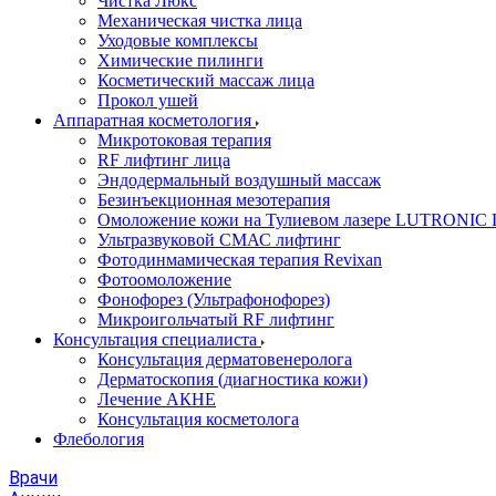
Чистка Люкс
Механическая чистка лица
Уходовые комплексы
Химические пилинги
Косметический массаж лица
Прокол ушей
Аппаратная косметология
Микротоковая терапия
RF лифтинг лица
Эндодермальный воздушный массаж
Безинъекционная мезотерапия
Омоложение кожи на Тулиевом лазере LUTRONI
Ультразвуковой СМАС лифтинг
Фотодинмамическая терапия Revixan
Фотоомоложение
Фонофорез (Ультрафонофорез)
Микроигольчатый RF лифтинг
Консультация специалиста
Консультация дерматовенеролога
Дерматоскопия (диагностика кожи)
Лечение АКНЕ
Консультация косметолога
Флебология
Врачи