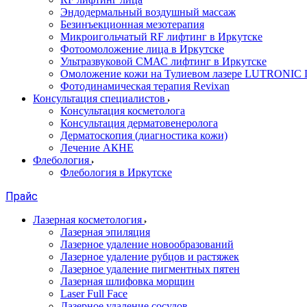
Эндодермальный воздушный массаж
Безинъекционная мезотерапия
Микроигольчатый RF лифтинг в Иркутске
Фотоомоложение лица в Иркутске
Ультразвуковой СМАС лифтинг в Иркутске
Омоложение кожи на Тулиевом лазере LUTRONI
Фотодинамическая терапия Revixan
Консультация специалистов
Консультация косметолога
Консультация дерматовенеролога
Дерматоскопия (диагностика кожи)
Лечение АКНЕ
Флебология
Флебология в Иркутске
Прайс
Лазерная косметология
Лазерная эпиляция
Лазерное удаление новообразований
Лазерное удаление рубцов и растяжек
Лазерное удаление пигментных пятен
Лазерная шлифовка морщин
Laser Full Face
Лазерное удаление сосудов