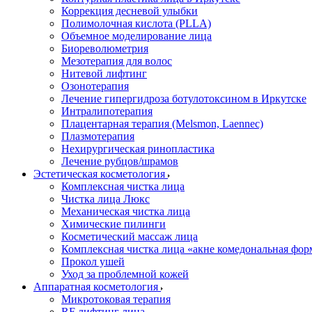
Коррекция десневой улыбки
Полимолочная кислота (PLLA)
Объемное моделирование лица
Биореволюметрия
Мезотерапия для волос
Нитевой лифтинг
Озонотерапия
Лечение гипергидроза ботулотоксином в Иркутске
Интралипотерапия
Плацентарная терапия (Melsmon, Laennec)
Плазмотерапия
Нехирургическая ринопластика
Лечение рубцов/шрамов
Эстетическая косметология
Комплексная чистка лица
Чистка лица Люкс
Механическая чистка лица
Химические пилинги
Косметический массаж лица
Комплексная чистка лица «акне комедональная фор
Прокол ушей
Уход за проблемной кожей
Аппаратная косметология
Микротоковая терапия
RF лифтинг лица