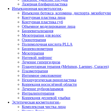
Лазерная блефаропластика
Инъекционная косметология
Инъекции ботокса, ксеомина, диспорта, мезоботул
Контурная пластика лица
Контурная пластика губ
Объемное моделирование лица
Биоревитализация
Мезотерапия для волос
Озонотерапия
Полимолочная кислота PLLA
Биореволюметрия
Мезотерапия
Нитевой лифтинг
Лечение гипергидроза
Плацентарная терапия (Melsmon, Laennec, Curacen)
Плазмотерапия
Интимное омоложение
Нехирургическая ринопластика
Коррекция носослёзной области
Лечение рубцов/шрамов
Интралипотерапия
Коррекция десневой улыбки
Эстетическая косметология
Комплексная чистка лица