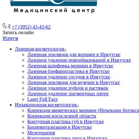
+7 (3952) 43-43-62
Запись онлайн
Услуги
Лазерная косметология
Лазерная эпиляция для женщин в Иркутске
Лазерное удаление новообразований в Иркутске
Лазерная шлифовка морщин в Иркутске
Лазерная блефаропластика в Иркутске
Лазерное удаление сосудов в Иркутске
Лазерная эпиляция для мужчин в Иркутске
Лазерное удаление рубцов и растяжек
Лазерное удаление пигментных пятен
​​Laser Full Face
Инъекционная косметология
Коррекция мимических морщин (Инъекции ботокса, 
Коррекция носослезной области
Контурная пластика губ в Иркутске
Биоревитализация в Иркутске
Мезотерапия
Контурная пластика лица в Иркутске